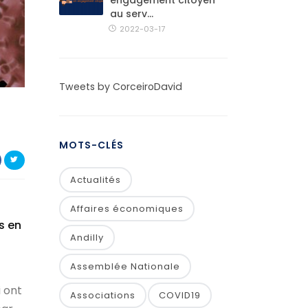
engagement citoyen
au serv...
2022-03-17
Tweets by CorceiroDavid
MOTS-CLÉS
Actualités
Affaires économiques
s en
Andilly
Assemblée Nationale
i ont
Associations
COVID19