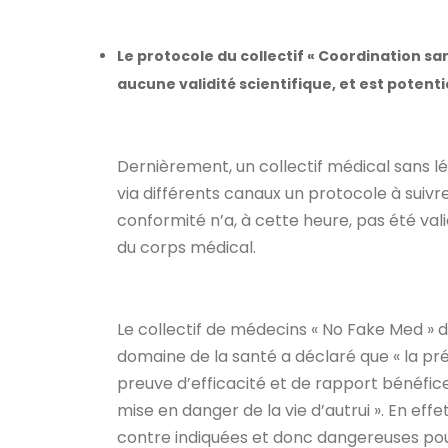
Le protocole du collectif « Coordination san
aucune validité scientifique, et est poten
Dernièrement, un collectif médical sans légi
via différents canaux un protocole à suivr
conformité n’a, à cette heure, pas été valid
du corps médical.
Le collectif de médecins « No Fake Med » d
domaine de la santé a déclaré que « la pr
preuve d’efficacité et de rapport bénéfic
mise en danger de la vie d’autrui ». En ef
contre indiquées et donc dangereuses pour l