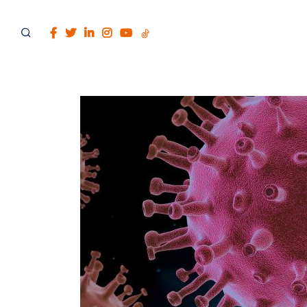
ACCUEIL
PRÉSENTATION
VIVRE SOISY AVEC DAVID CORCEIRO
ÉLU À SOISY-SOUS-MONTMORENCY
DANS LES MÉDIAS
ACTUALITÉS
SUR LE VAL D'OISE
À L'ASSEMBLÉE NATIONALE