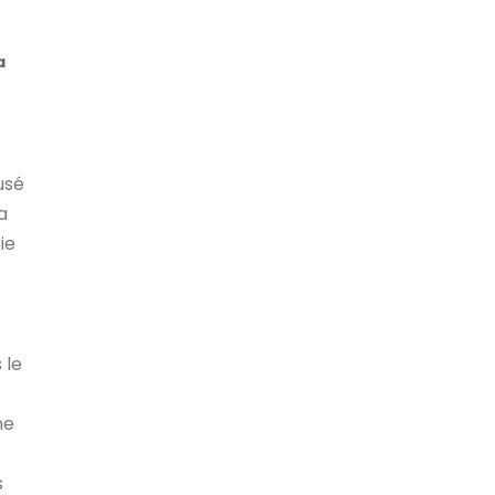
a
usé
a
ie
 le
ne
s