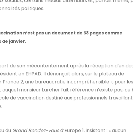
x sociaux, certains médias alternatifs et, parfois même, 
nnalités politiques.
vaccination n’est pas un document de 58 pages comme
s de janvier.
it part de son mécontentement après la réception d’un dos
ésident en EHPAD. Il dénonçait alors, sur le plateau de
sur France 2, une bureaucratie incompréhensible », pour le
uquel monsieur Larcher fait référence n’existe pas, ou b
ocole de vaccination destiné aux professionnels travaillant
s.
eau du
Grand Rendez-vous
d’Europe 1, insistant : « aucun