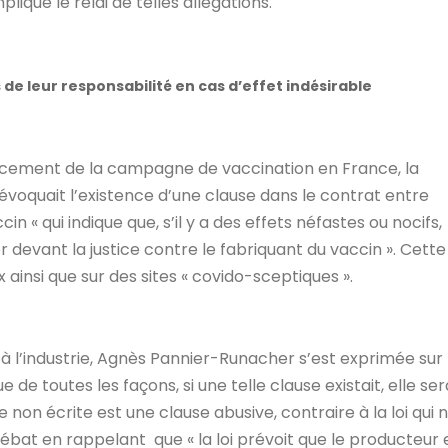
lique le relai de telles allégations.
de leur responsabilité en cas d’effet indésirable
ncement de la campagne de vaccination en France, la
voquait l’existence d’une clause dans le contrat entre
n « qui indique que, s’il y a des effets néfastes ou nocifs,
 devant la justice contre le fabriquant du vaccin ». Cette
 ainsi que sur des sites « covido-sceptiques ».
à l’industrie, Agnès Pannier-Runacher s’est exprimée sur 
e de toutes les façons, si une telle clause existait, elle ser
non écrite est une clause abusive, contraire à la loi qui 
débat en rappelant que « la loi prévoit que le producteur 