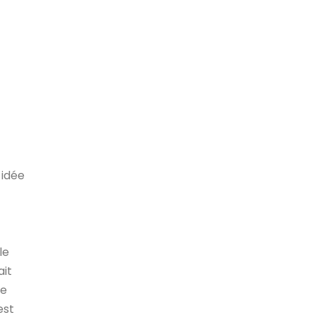
 idée
le
ait
ne
est