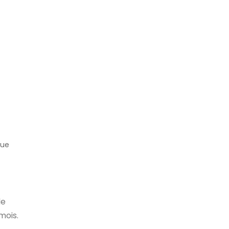
que
le
mois.