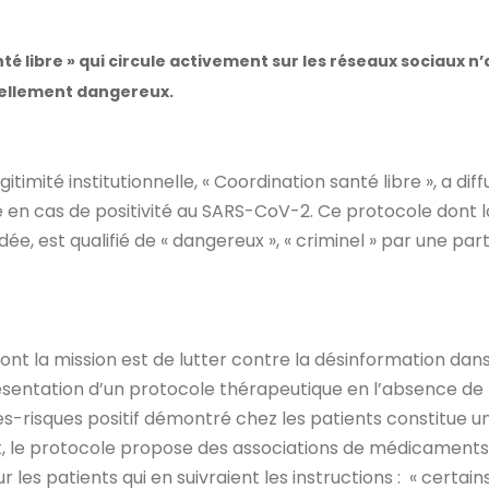
té libre » qui circule activement sur les réseaux sociaux n’
tiellement dangereux.
timité institutionnelle, « Coordination santé libre », a diff
e en cas de positivité au SARS-CoV-2. Ce protocole dont l
ée, est qualifié de « dangereux », « criminel » par une part
ont la mission est de lutter contre la désinformation dans
ésentation d’un protocole thérapeutique en l’absence de
es-risques positif démontré chez les patients constitue u
fet, le protocole propose des associations de médicaments
es patients qui en suivraient les instructions : « certain