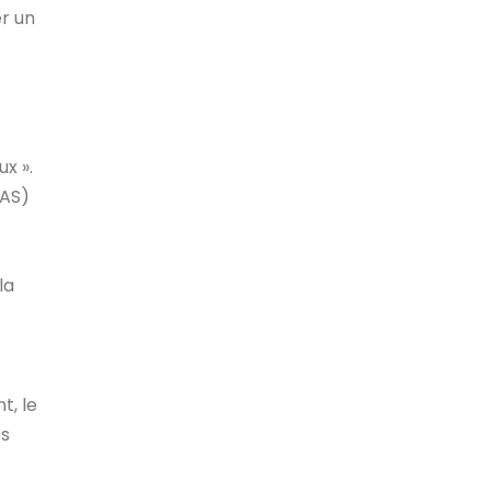
er un
ux ».
HAS)
la
t, le
es