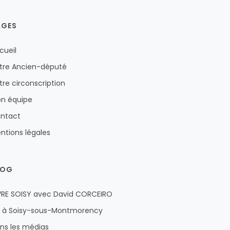
AGES
cueil
tre Ancien-député
tre circonscription
n équipe
ntact
ntions légales
LOG
VRE SOISY avec David CORCEIRO
u à Soisy-sous-Montmorency
ns les médias