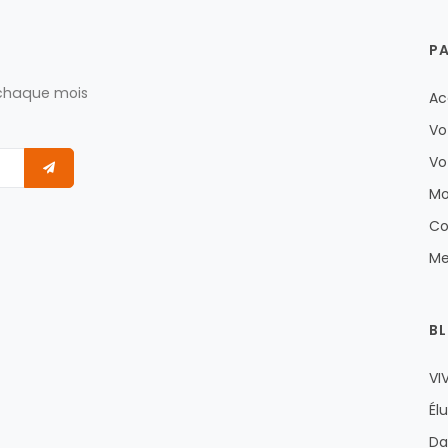
P
 chaque mois
Ac
Vo
Vo
Mo
Co
Me
B
VI
Él
Da