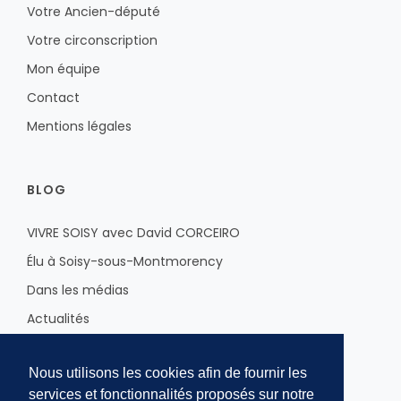
Votre Ancien-député
Votre circonscription
Mon équipe
Contact
Mentions légales
BLOG
VIVRE SOISY avec David CORCEIRO
Élu à Soisy-sous-Montmorency
Dans les médias
Actualités
Sur le Val d'Oise
Nous utilisons les cookies afin de fournir les
À l'Assemblée Nationale
services et fonctionnalités proposés sur notre