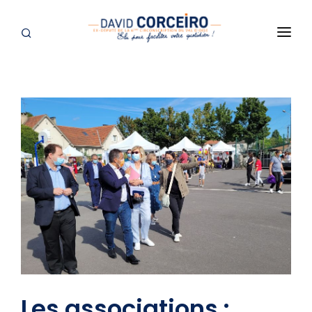
ACCUEIL
PRÉSENTATION
VIVRE SOISY AVEC DAVID CORCEIRO
ÉLU À SOISY-SOUS-MONTMORENCY
DANS LES MÉDIAS
ACTUALITÉS
SUR LE VAL D'OISE
À L'ASSEMBLÉE NATIONALE
Les associations :