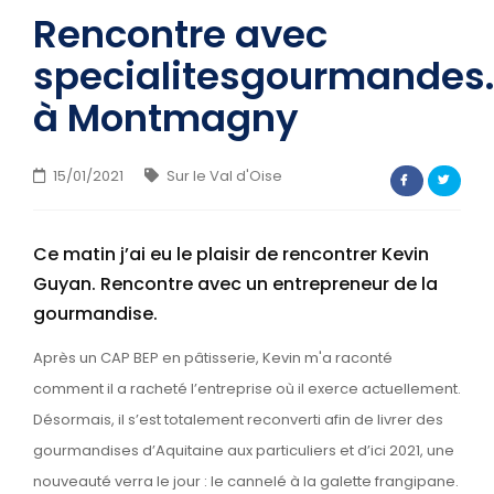
CONTACT
Rencontre avec
specialitesgourmandes
à Montmagny
15/01/2021
Sur le Val d'Oise
Ce matin j’ai eu le plaisir de rencontrer Kevin
Guyan. Rencontre avec un entrepreneur de la
gourmandise.
Après un CAP BEP en pâtisserie, Kevin m'a raconté
comment il a racheté l’entreprise où il exerce actuellement.
Désormais, il s’est totalement reconverti afin de livrer des
gourmandises d’Aquitaine aux particuliers et d’ici 2021, une
nouveauté verra le jour : le cannelé à la galette frangipane.