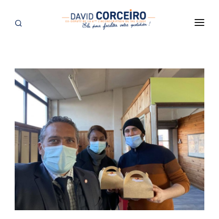
ACCUEIL
PRÉSENTATION
VIVRE SOISY AVEC DAVID CORCEIRO
ÉLU À SOISY-SOUS-MONTMORENCY
DANS LES MÉDIAS
ACTUALITÉS
SUR LE VAL D'OISE
À L'ASSEMBLÉE NATIONALE