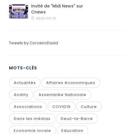
Invité de "Midi News" sur
Cnews
2022-03-13
Tweets by CorceiroDavid
MOTS-CLÉS
Actualités
Affaires économiques
Andilly
Assemblée Nationale
Associations
COVID19
Culture
Dans les médias
Deuil-la-Barre
Economie locale
Education